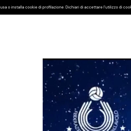
usa o installa cookie di profilazione. Dichiari di accettare l’utilizzo di 