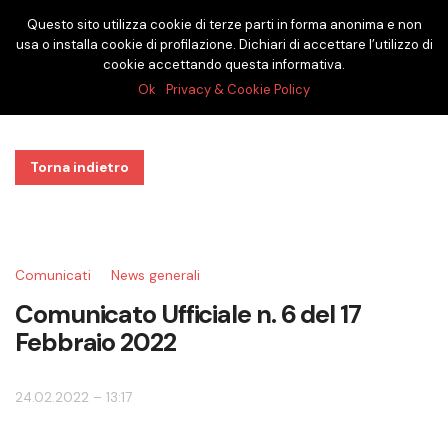
Questo sito utilizza cookie di terze parti in forma anonima e non
usa o installa cookie di profilazione. Dichiari di accettare l’utilizzo di
cookie accettando questa informativa.
Ok
Privacy & Cookie Policy
Torna indietro
Comunicati
News generali
Comunicato Ufficiale n. 6 del 17
Febbraio 2022
24.02.2022 – 13:17