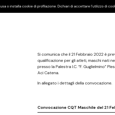
usa o installa cookie di profilazione. Dichiari di accettare l’utilizzo di 
Si comunica che il 21 Febbraio 2022 è prev
qualificazione per gli atleti, maschi nati 
presso la Palestra I.C. “F. Guglielmino” Ple
Aci Catena.
In allegato i dettagli della convocazione.
Convocazione CQT Maschile del 21 Fe