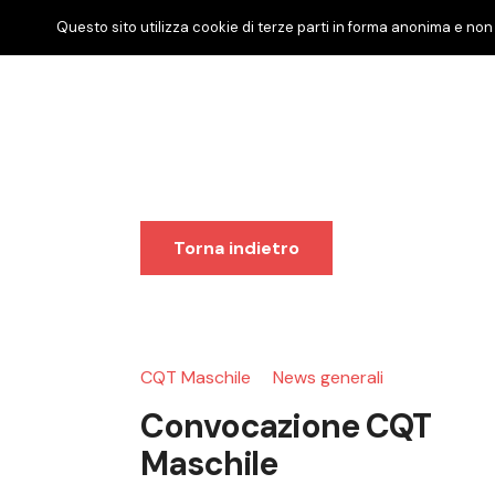
Questo sito utilizza cookie di terze parti in forma anonima e non 
Torna indietro
CQT Maschile
News generali
Convocazione CQT
Maschile