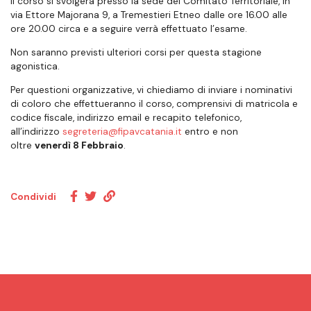
Il corso si svolgerà presso la sede del Comitato Territoriale, in
via Ettore Majorana 9, a Tremestieri Etneo dalle ore 16.00 alle
ore 20.00 circa e a seguire verrà effettuato l’esame.
Non saranno previsti ulteriori corsi per questa stagione
agonistica.
Per questioni organizzative, vi chiediamo di inviare i nominativi
di coloro che effettueranno il corso, comprensivi di matricola e
codice fiscale, indirizzo email e recapito telefonico,
all’indirizzo
segreteria@fipavcatania.it
entro e non
oltre
venerdì 8 Febbraio
.
Condividi