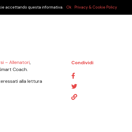
cookie accettando questa informativa.
Ok
Privacy & Cookie Policy
si – Allenatori
,
Condividi
 Smart Coach.
teressati alla lettura