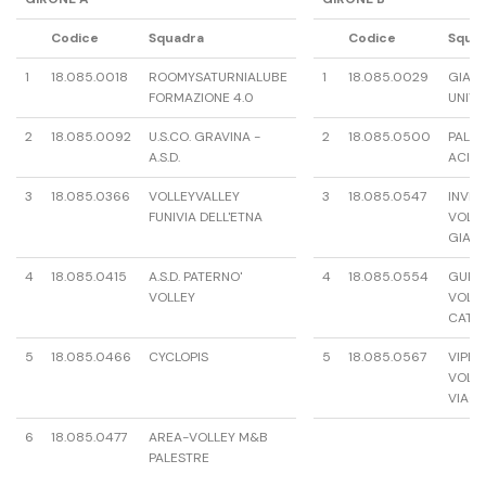
Codice
Squadra
Codice
Squa
1
18.085.0018
ROOMYSATURNIALUBE
1
18.085.0029
GIAVÌ
FORMAZIONE 4.0
UNIVE
2
18.085.0092
U.S.CO. GRAVINA -
2
18.085.0500
PALL
A.S.D.
ACIRE
3
18.085.0366
VOLLEYVALLEY
3
18.085.0547
INVIC
FUNIVIA DELL'ETNA
VOLL
GIAR
4
18.085.0415
A.S.D. PATERNO'
4
18.085.0554
GUPE
VOLLEY
VOLL
CATAN
5
18.085.0466
CYCLOPIS
5
18.085.0567
VIPE
VOLL
VIAG
6
18.085.0477
AREA-VOLLEY M&B
PALESTRE