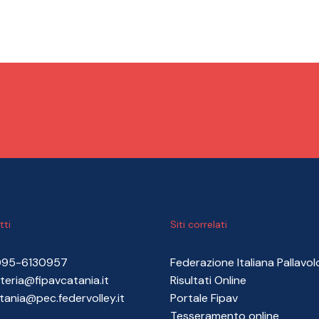
tti
Siti correlati
095-6130957
Federazione Italiana Pallavol
teria@fipavcatania.it
Risultati Online
tania@pec.federvolley.it
Portale Fipav
Tesseramento online