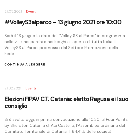
27.05.2021
Eventi
#VolleyS3alparco – 13 giugno 2021 ore 10:00
Sarà il 13 giugno la data del “Volley S3 al Parco” in programma
nelle ville, nei parchi e nei luoghi all’aperto di tutta Italia. Il
VolleyS3 al Parco, promosso dal Settore Promozione della
Fede...
CONTINUA A LEGGERE
21.02.2021
Eventi
Elezioni FIPAV C.T. Catania: eletto Ragusa e il suo
consiglio
Si è svolta oggi, in prima convocazione alle 10.30, al Four Points
by Sheraton Catania di Aci Castello, l’Assemblea ordinaria del
Comitato Territoriale di Catania. Il 64,41% delle società